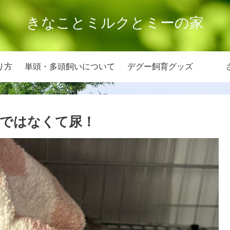
きなことミルクとミーの家
り方
単頭・多頭飼いについて
デグー飼育グッズ
ではなくて尿！