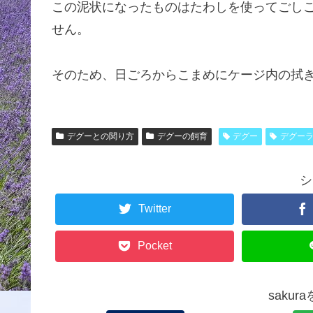
この泥状になったものはたわしを使ってごし
せん。
そのため、日ごろからこまめにケージ内の拭
デグーとの関り方
デグーの飼育
デグー
デグー
シ
Twitter
Pocket
saku