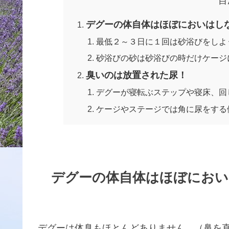
目
デグーの体自体はほぼにおいはし
最低２～３日に１回は砂浴びをしよ
砂浴びの砂は砂浴びの時だけケージ
臭いのは放置された尿！
デグーが寝転ぶステップや寝床、回
ケージやステージでは角に尿をする
デグーの体自体はほぼにおい
デグーは体臭もほとんどありません。（鼻を