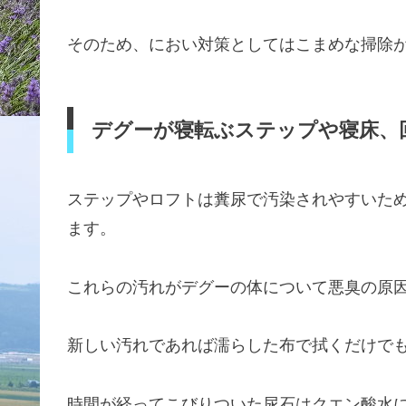
そのため、におい対策としてはこまめな掃除
デグーが寝転ぶステップや寝床、
ステップやロフトは糞尿で汚染されやすいた
ます。
これらの汚れがデグーの体について悪臭の原
新しい汚れであれば濡らした布で拭くだけで
時間が経ってこびりついた尿石はクエン酸水