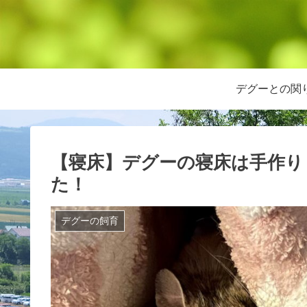
デグーとの関
【寝床】デグーの寝床は手作り
た！
デグーの飼育