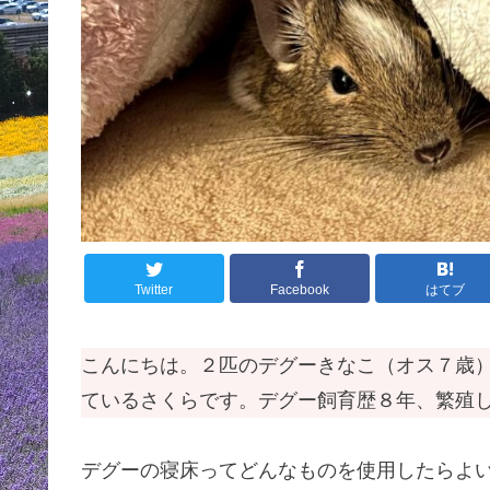
Twitter
Facebook
はてブ
こんにちは。２匹のデグーきなこ（オス７歳
ているさくらです。デグー飼育歴８年、繁殖
デグーの寝床ってどんなものを使用したらよ