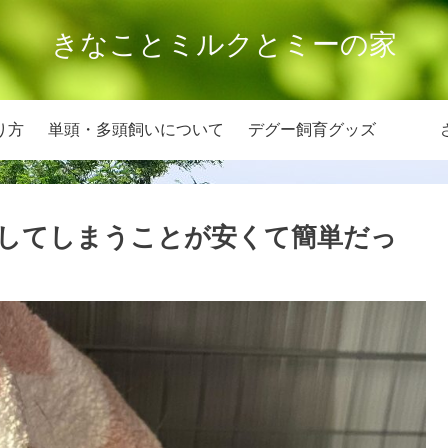
きなことミルクとミーの家
り方
単頭・多頭飼いについて
デグー飼育グッズ
してしまうことが安くて簡単だっ