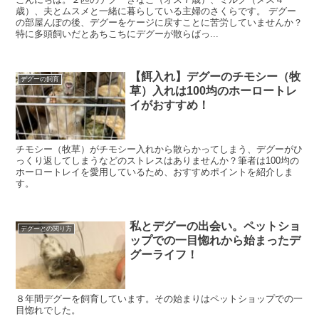
歳）、夫とムスメと一緒に暮らしている主婦のさくらです。 デグー
の部屋んぽの後、デグーをケージに戻すことに苦労していませんか？
特に多頭飼いだとあちこちにデグーが散らばっ...
【餌入れ】デグーのチモシー（牧
デグーの飼育
草）入れは100均のホーロートレ
イがおすすめ！
チモシー（牧草）がチモシー入れから散らかってしまう、デグーがひ
っくり返してしまうなどのストレスはありませんか？筆者は100均の
ホーロートレイを愛用しているため、おすすめポイントを紹介しま
す。
私とデグーの出会い。ペットショ
デグーとの関り方
ップでの一目惚れから始まったデ
グーライフ！
８年間デグーを飼育しています。その始まりはペットショップでの一
目惚れでした。