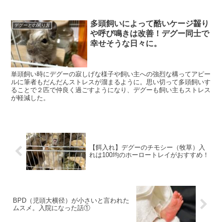
多頭飼いによって酷いケージ齧り
デグーとの関り方
や呼び鳴きは改善！デグー同士で
幸せそうな日々に。
単頭飼い時にデグーの寂しげな様子や飼い主への強烈な構ってアピー
ルに筆者もだんだんストレスが溜まるように。思い切って多頭飼いす
ることで２匹で仲良く過ごすようになり、デグーも飼い主もストレス
が軽減した。
【餌入れ】デグーのチモシー（牧草）入
れは100均のホーロートレイがおすすめ！
BPD（児頭大横径）が小さいと言われた
ムスメ。入院になった話①