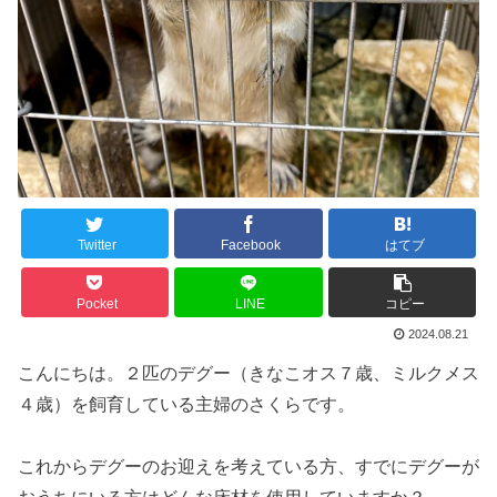
Twitter
Facebook
はてブ
Pocket
LINE
コピー
2024.08.21
こんにちは。２匹のデグー（きなこオス７歳、ミルクメス
４歳）を飼育している主婦のさくらです。
これからデグーのお迎えを考えている方、すでにデグーが