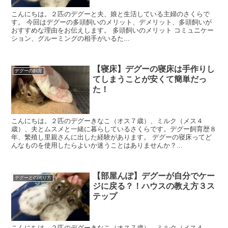
こんにちは。２匹のデグーと夫、娘と生活している主婦のさくらで
す。 今回はデグーの多頭飼いのメリット、デメリット、多頭飼いが
おすすめな理由をお伝えします。 多頭飼いのメリット コミュニケー
ション、グルーミングの相手がいるた...
【寝床】デグーの寝床は手作りし
デグーの飼育
てしまうことが安くて簡単だっ
た！
こんにちは。２匹のデグーきなこ（オス７歳）、ミルク（メス４
歳）、夫とムスメと一緒に暮らしているさくらです。デグー飼育歴８
年、繁殖し里親さんに出した経験があります。 デグーの寝床ってど
んなものを使用したらよいか迷うことはありませんか？...
【部屋んぽ】デグーが自分でケー
デグーとの関り方
ジに戻る？！ハウスの教え方３ス
テップ
こんにちは。２匹のデグーきなこ（オス７歳）、ミルク（メス４